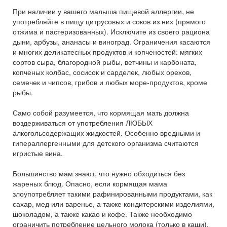
При наличии у вашего малыша пищевой аллергии, не
употребляйте в пищу цитрусовых и соков из них (прямого
отжима и пастеризованных). Исключите из своего рациона
дыни, арбузы, ананасы и виноград. Ограничения касаются
и многих деликатесных продуктов и копченостей: мягких
сортов сыра, благородной рыбы, ветчины и карбоната,
копченых колбас, сосисок и сарделек, любых орехов,
семечек и чипсов, грибов и любых море-продуктов, кроме
рыбы.
Само собой разумеется, что кормящая мать должна
воздерживаться от употребления ЛЮБЫХ
алкогольсодержащих жидкостей. Особенно вредными и
гипераллергенными для детского организма считаются
игристые вина.
Большинство мам знают, что нужно обходиться без
жареных блюд. Опасно, если кормящая мама
злоупотребляет такими рафинированными продуктами, как
сахар, мед или варенье, а также кондитерскими изделиями,
шоколадом, а также какао и кофе. Также необходимо
ограничить потребление цельного молока (только в каши),