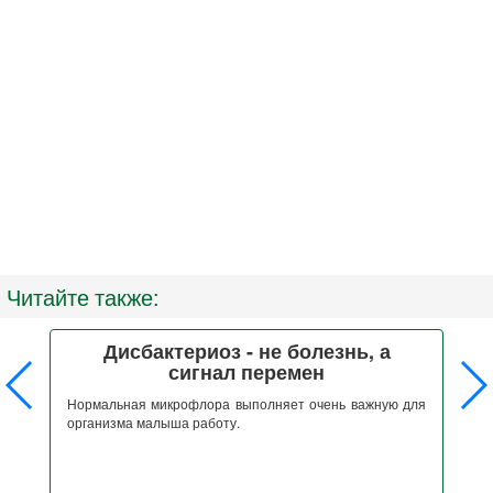
Читайте также:
Дисбактериоз - не болезнь, а
сигнал перемен
 и
 у
Нормальная микрофлора выполняет очень важную для
Д
ой
организма малыша работу.
п