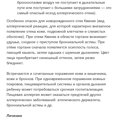
бронхоспазме воздух не поступает в дыхательные
пути или поступает с большими затруднениями — это
самый опасный исход аллергического отека).
Особенно опасен для новорожденного отек Квинке (вид
аллергической реакции, для которой характерно внезапное
появление отека кожи, подкожной клетчатки и слизистых
оболочек). При отеке Квинке в области гортани возникает
удушье, сходное с приступом бронхиальной астмы. При
отёке гортани сначала появляется осиплость голоса,
лающий кашель, затем одышка с шумным дыханием. Цвет
лица приобретает синюшный оттенок, затем резко
бледнеет.
Встречаются и сочетанные поражения кожи и кишечника,
кожи и бронхов. При одновременном поражении кожных
покровов, пищеварительной системы и органов дыхания
ребенку может потребоваться срочная госпитализация.
Пищевая аллергия может оказаться предтечей других
аллергических заболеваний: атопического дерматита,
бронхиальной астмы и др.
Лечение