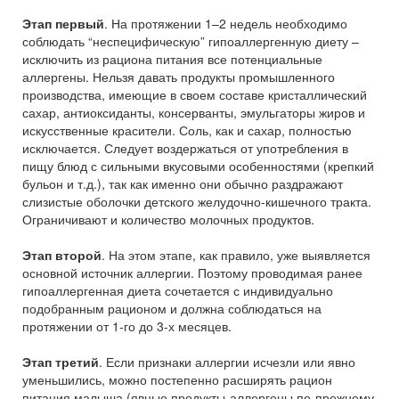
Этап первый
. На протяжении 1–2 недель необходимо
соблюдать “неспецифическую” гипоаллергенную диету –
исключить из рациона питания все потенциальные
аллергены. Нельзя давать продукты промышленного
производства, имеющие в своем составе кристаллический
сахар, антиоксиданты, консерванты, эмульгаторы жиров и
искусственные красители. Соль, как и сахар, полностью
исключается. Следует воздержаться от употребления в
пищу блюд с сильными вкусовыми особенностями (крепкий
бульон и т.д.), так как именно они обычно раздражают
слизистые оболочки детского желудочно-кишечного тракта.
Ограничивают и количество молочных продуктов.
Этап второй
. На этом этапе, как правило, уже выявляется
основной источник аллергии. Поэтому проводимая ранее
гипоаллергенная диета сочетается с индивидуально
подобранным рационом и должна соблюдаться на
протяжении от 1-го до 3-х месяцев.
Этап третий
. Если признаки аллергии исчезли или явно
уменьшились, можно постепенно расширять рацион
питания малыша (явные продукты-аллергены по-прежнему