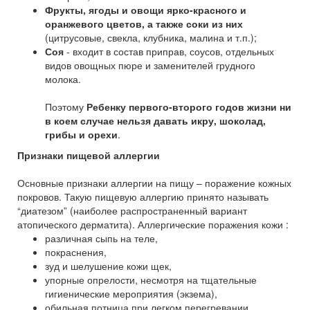
Фрукты, ягоды и овощи ярко-красного и
оранжевого цветов, а также соки из них
(цитрусовые, свекла, клубника, малина и т.п.);
Соя
- входит в состав приправ, соусов, отдельных
видов овощных пюре и заменителей грудного
молока.
Поэтому
Ребенку первого-второго годов жизни ни
в коем случае нельзя давать икру, шоколад,
грибы и орехи
.
Признаки пищевой аллергии
Основные признаки аллергии на пищу – поражение кожных
покровов. Такую пищевую аллергию принято называть
“диатезом” (наиболее распространенный вариант
атопического дерматита). Аллергические поражения кожи :
различная сыпь на теле,
покраснения,
зуд и шелушение кожи щек,
упорные опрелости, несмотря на тщательные
гигиенические мероприятия (экзема),
обильная потница при легком перегревании,