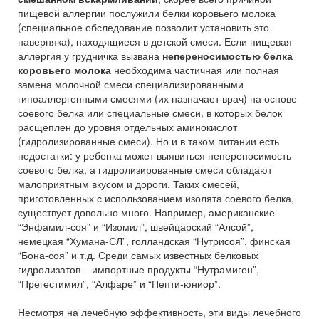
пищевой аллергии послужили белки коровьего молока
(специальное обследование позволит установить это
наверняка), находящиеся в детской смеси. Если пищевая
аллергия у грудничка вызвана
непереносимостью белка
коровьего молока
необходима частичная или полная
замена молочной смеси специализированными
гипоаллергенными смесями (их назначает врач) на основе
соевого белка или специальные смеси, в которых белок
расщеплен до уровня отдельных аминокислот
(гидролизированные смеси). Но и в таком питании есть
недостатки: у ребенка может выявиться непереносимость
соевого белка, а гидролизированные смеси обладают
малоприятным вкусом и дороги. Таких смесей,
приготовленных с использованием изолята соевого белка,
существует довольно много. Например, американские
“Энфамил-соя” и “Изомил”, швейцарский “Алсой”,
немецкая “Хумана-СЛ”, голландская “Нутрисоя”, финская
“Бона-соя” и т.д. Среди самых известных белковых
гидролизатов – импортные продукты “Нутрамиген”,
“Прегестимил”, “Алфаре” и “Пепти-юниор”.
Несмотря на лечебную эффективность, эти виды лечебного