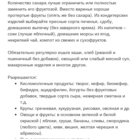
Количество сахара лучше ограничить или полностью
заменить его фруктозой. Вместо варенья хороши
протертые фрукты (опять же без сахара). Из кондитерских
изделий выбирайте пресные сорта печенья, сдобу,
домашнюю выпечку (без заварного крема). Из напитков –
соки (лучше яблочный), домашние морсы из ягод,
некрепкий чай, компот из свежих и сухофруктов.
Обязательно регулярно ешьте каши, хлеб (ржаной и
пшеничный без добавок), овощной или слабый мясной суп,
макаронные изделия и многое другое.
Разрешаются:
Кисломолочные продукты: творог, кефир, биокефир,
бифидок, ацидофилин, йогурты без фруктовых
добавок, твердые сорта сыра, нежирная сметана и
т.д.
Крупы: гречневая, кукурузная, рисовая, овсяная и др.
Овощи и фрукты: в основном зеленой и белой
окраской ( яблоки, груши, бананы, сливы, смородина
(любого цвета), киви, вишня, желтая черешня и
абрикосы).