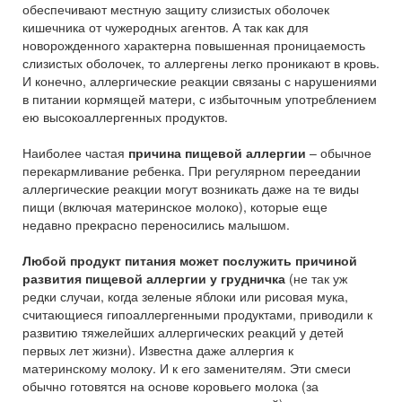
обеспечивают местную защиту слизистых оболочек
кишечника от чужеродных агентов. А так как для
новорожденного характерна повышенная проницаемость
слизистых оболочек, то аллергены легко проникают в кровь.
И конечно, аллергические реакции связаны с нарушениями
в питании кормящей матери, с избыточным употреблением
ею высокоаллергенных продуктов.
Наиболее частая
причина пищевой аллергии
– обычное
перекармливание ребенка. При регулярном переедании
аллергические реакции могут возникать даже на те виды
пищи (включая материнское молоко), которые еще
недавно прекрасно переносились малышом.
Любой продукт питания может послужить причиной
развития пищевой аллергии у грудничка
(не так уж
редки случаи, когда зеленые яблоки или рисовая мука,
считающиеся гипоаллергенными продуктами, приводили к
развитию тяжелейших аллергических реакций у детей
первых лет жизни). Известна даже аллергия к
материнскому молоку. И к его заменителям. Эти смеси
обычно готовятся на основе коровьего молока (за