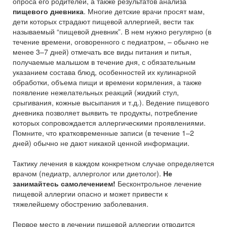
опроса его родителей, а также результатов анализа
пищевого дневника
. Многие детские врачи просят мам,
дети которых страдают пищевой аллергией, вести так
называемый “пищевой дневник”. В нем нужно регулярно (в
течение времени, оговоренного с педиатром, – обычно не
менее 3–7 дней) отмечать все виды питания и питья,
получаемые малышом в течение дня, с обязательным
указанием состава блюд, особенностей их кулинарной
обработки, объема пищи и времени кормления, а также
появление нежелательных реакций (жидкий стул,
срыгивания, кожные высыпания и т.д.). Ведение пищевого
дневника позволяет выявить те продукты, потребление
которых сопровождается аллергическими проявлениями.
Помните, что кратковременные записи (в течение 1–2
дней) обычно не дают никакой ценной информации.
Тактику лечения в каждом конкретном случае определяется
врачом (педиатр, аллерголог или диетолог).
Не
занимайтесь самолечением!
Бесконтрольное лечение
пищевой аллергии опасно и может привести к
тяжелейшему обострению заболевания.
Первое место в лечении пищевой аллергии отводится