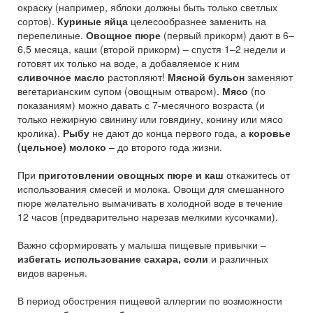
окраску (например, яблоки должны быть только светлых
сортов).
Куриные яйца
целесообразнее заменить на
перепелиные.
Овощное пюре
(первый прикорм) дают в 6–
6,5 месяца, каши (второй прикорм) – спустя 1–2 недели и
готовят их только на воде, а добавляемое к ним
сливочное масло
растопляют!
Мясной бульон
заменяют
вегетарианским супом (овощным отваром).
Мясо
(по
показаниям) можно давать с 7-месячного возраста (и
только нежирную свинину или говядину, конину или мясо
кролика).
Рыбу
не дают до конца первого года, а
коровье
(цельное) молоко
– до второго года жизни.
При
приготовлении овощных пюре и каш
откажитесь от
использования смесей и молока. Овощи для смешанного
пюре желательно вымачивать в холодной воде в течение
12 часов (предварительно нарезав мелкими кусочками).
Важно сформировать у малыша пищевые привычки –
избегать использование сахара, соли
и различных
видов варенья.
В период обострения пищевой аллергии по возможности