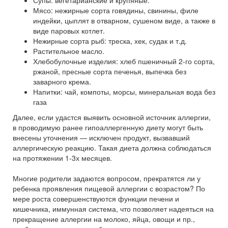
Супы: вегетарианские и крупяные.
Мясо: нежирные сорта говядины, свинины, филе
индейки, цыплят в отварном, сушеном виде, а также в
виде паровых котлет.
Нежирные сорта рыб: треска, хек, судак и т.д.
Растительное масло.
Хлебобулочные изделия: хлеб пшеничный 2-го сорта,
ржаной, пресные сорта печенья, выпечка без
заварного крема.
Напитки: чай, компоты, морсы, минеральная вода без
газа
Далее, если удастся выявить основной источник аллергии,
в проводимую ранее гипоаллергенную диету могут быть
внесены уточнения — исключен продукт, вызвавший
аллергическую реакцию. Такая диета должна соблюдаться
на протяжении 1-3х месяцев.
Многие родители задаются вопросом, прекратятся ли у
ребенка проявления пищевой аллергии с возрастом? По
мере роста совершенствуются функции печени и
кишечника, иммунная система, что позволяет надеяться на
прекращение аллергии на молоко, яйца, овощи и пр.,