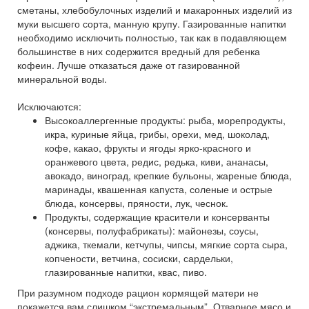
сметаны, хлебобулочных изделий и макаронных изделий из
муки высшего сорта, манную крупу. Газированные напитки
необходимо исключить полностью, так как в подавляющем
большинстве в них содержится вредный для ребенка
кофеин. Лучше отказаться даже от газированной
минеральной воды.
Исключаются:
Высокоаллергенные продукты: рыба, морепродукты,
икра, куриные яйца, грибы, орехи, мед, шоколад,
кофе, какао, фрукты и ягоды ярко-красного и
оранжевого цвета, редис, редька, киви, ананасы,
авокадо, виноград, крепкие бульоны, жареные блюда,
маринады, квашенная капуста, соленые и острые
блюда, консервы, пряности, лук, чеснок.
Продукты, содержащие красители и консерванты
(консервы, полуфабрикаты): майонезы, соусы,
аджика, ткемали, кетчупы, чипсы, мягкие сорта сыра,
копчености, ветчина, сосиски, сардельки,
глазированные напитки, квас, пиво.
При разумном подходе рацион кормящей матери не
покажется вам слишком “экстремальным”. Отварное мясо и