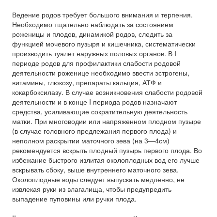
Ведение родов требует большого внимания и терпения.
Необходимо тщательно наблюдать за состоянием
роженицы и плодов, динамикой родов, следить за
функцией мочевого пузыря и кишечника, систематически
производить туалет наружных половых органов. В I
периоде родов для профилактики слабости родовой
деятельности роженице необходимо ввести эстрогены,
витамины, глюкозу, препараты кальция, АТФ и
кокарбоксилазу. В случае возникновения слабости родовой
деятельности и в конце I периода родов назначают
средства, усиливающие сократительную деятельность
матки. При многоводии или напряженном плодном пузыре
(в случае головного предлежания первого плода) и
неполном раскрытии маточного зева (на 3—4см)
рекомендуется вскрыть плодный пузырь первого плода. Во
избежание быстрого излитая околоплодных вод его лучше
вскрывать сбоку, выше внутреннего маточного зева.
Околоплодные воды следует выпускать медленно, не
извлекая руки из влагалища, чтобы предупредить
выпадение пуповины или ручки плода.