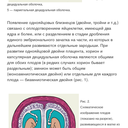
децидуальная оболочка,
5 — париетальная децидуальная оболочка.
Появление однояйцовых близнецов (двойни, тройни и т.д.)
связано с оплодотворением яйцеклетки, имеющей два
ядра и более, или с разделением в стадии дробления
единого эмбрионального зачатка на части, из которых в
дальнейшем развиваются отдельные зародыши. При
развитии однояйцовой двойни плацента, хорион и
капсулярная децидуальная оболочка являются общими
для обоих плодов (в редких случаях хорион бывает
раздельным); амнион может быть общим
(моноамниотическая двойня) или отдельным для каждого
плода — биамниотическая двойня (рис. 1).
Рис. 2.
Схематическое
изображение плодов
(показано на разрезе),
развивающихся в матке из