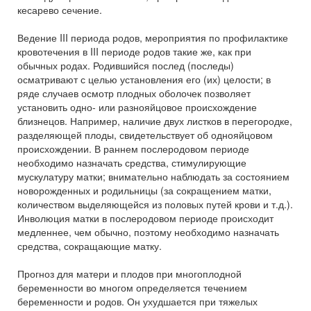
кесарево сечение.
Ведение III периода родов, мероприятия по профилактике
кровотечения в III периоде родов такие же, как при
обычных родах. Родившийся послед (последы)
осматривают с целью установления его (их) целости; в
ряде случаев осмотр плодных оболочек позволяет
установить одно- или разнояйцовое происхождение
близнецов. Например, наличие двух листков в перегородке,
разделяющей плоды, свидетельствует об однояйцовом
происхождении. В раннем послеродовом периоде
необходимо назначать средства, стимулирующие
мускулатуру матки; внимательно наблюдать за состоянием
новорожденных и родильницы (за сокращением матки,
количеством выделяющейся из половых путей крови и т.д.).
Инволюция матки в послеродовом периоде происходит
медленнее, чем обычно, поэтому необходимо назначать
средства, сокращающие матку.
Прогноз для матери и плодов при многоплодной
беременности во многом определяется течением
беременности и родов. Он ухудшается при тяжелых