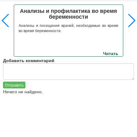
Анализы и профилактика во время
беременности
ем
Анализы и посещения врачей, необходимые во время
ым
во время беременности.
С
ся
б
ех
ть
Читать
Добавить комментарий
Отправить
Ничего не найдено.