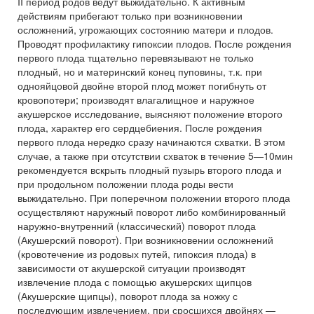
II период родов ведут выжидательно. К активным
действиям прибегают только при возникновении
осложнений, угрожающих состоянию матери и плодов.
Проводят профилактику гипоксии плодов. После рождения
первого плода тщательно перевязывают не только
плодный, но и материнский конец пуповины, т.к. при
однояйцовой двойне второй плод может погибнуть от
кровопотери; производят влагалищное и наружное
акушерское исследование, выясняют положение второго
плода, характер его сердцебиения. После рождения
первого плода нередко сразу начинаются схватки. В этом
случае, а также при отсутствии схваток в течение 5—10мин
рекомендуется вскрыть плодный пузырь второго плода и
при продольном положении плода роды вести
выжидательно. При поперечном положении второго плода
осуществляют наружный поворот либо комбинированный
наружно-внутренний (классический) поворот плода
(Акушерский поворот). При возникновении осложнений
(кровотечение из родовых путей, гипоксия плода) в
зависимости от акушерской ситуации производят
извлечение плода с помощью акушерских щипцов
(Акушерские щипцы), поворот плода за ножку с
последующим извлечением, при сросшихся двойнях —