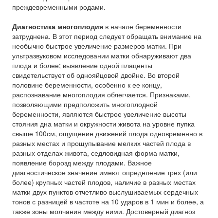
преждевременными родами.
Диагностика многоплодия
в начале беременности
затруднена. В этот период следует обращать внимание на
необычно быстрое увеличение размеров матки. При
ультразвуковом исследовании матки обнаруживают два
плода и более; выявление одной плаценты
свидетельствует об однояйцовой двойне. Во второй
половине беременности, особенно к ее концу,
распознавание многоплодия облегчается. Признаками,
позволяющими предположить многоплодной
беременности, являются быстрое увеличение высоты
стояния дна матки и окружности живота на уровне пупка
свыше 100см, ощущение движений плода одновременно в
разных местах и прощупывание мелких частей плода в
разных отделах живота, седловидная форма матки,
появление борозд между плодами. Важное
диагностическое значение имеют определение трех (или
более) крупных частей плодов, наличие в разных местах
матки двух пунктов отчетливо выслушиваемых сердечных
тонов с разницей в частоте на 10 ударов в 1 мин и более, а
также зоны молчания между ними. Достоверный диагноз