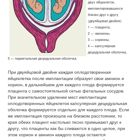
двух яйцеклеток,
имплантировавшихся
близко друг к другу
(двуяйцовая двойня):
1 — плацента,
2 — амнионы,
3 — хорионы,
4 — капсулярная
децидуальная оболочка,
5 — париетальная децидуальная оболочка.
При двуяйцовой двойне каждая оплодотворенная
яйцеклетка после имплантации образует свои амнион и
хорион, в дальнейшем для каждого плода формируется
плацента с самостоятельной сетью фетальных сосудов.
При значительном удалении мест имплантации
оплодотворенных яйцеклеток капсулярная децидуальная
оболочка формируется отдельно для каждого плода. Если
же имплантация произошла на близком расстоянии, то
края обеих плацент настолько тесно примыкают друг к
другу, что плаценты как бы сливаются в одно целое, при
этом хорион и амнион каждого плода остаются