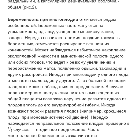
раздельными, а капсулярная децидуальная оболочка -
общая (рис.2).
Беременность при многоплодии
отличается рядом
особенностей. Беременные часто жалуются на
утомляемость, одышку, учащенное мочеиспускание,
запоры. Нередко возникают анемия, поздние токсикозы
беременных, отмечается расширение вен нижних
конечностей. Может наблюдаться избыточное накопление
околоплодной жидкости в амниотической полости одного
или обоих плодов, что ведет к резкому увеличению и
перерастяжению матки, появлению одышки, тахикардии и
других расстройств. Иногда при многоводии у одного плода
отмечается маловодие у другого. Из-за большой площади
плаценты может наблюдаться ее предлежание. В случае
неравномерного поступления питательных веществ из
общей плаценты возможно нарушение развития одного из
плодов вплоть до его внутриутробной гибели. Иногда
возникают пороки развития плодов (например, сросшиеся
плоды при моноамниотической двойне). Нередко
наблюдается неправильное положение плодов, примерно в
1
/
случаев — ягодичное предлежание. Часто
3
многоплодная беременность заканчивается