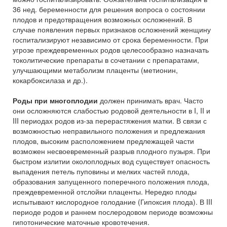
36 нед. беременности для решения вопроса о состоянии
плодов и предотвращения возможных осложнений. В
случае появления первых признаков осложнений женщину
госпитализируют независимо от срока беременности. При
угрозе преждевременных родов целесообразно назначать
токолитические препараты в сочетании с препаратами,
улучшающими метаболизм плаценты (метионин,
кокарбоксилаза и др.).
Роды при многоплодии
должен принимать врач. Часто
они осложняются слабостью родовой деятельности в I, II и
III периодах родов из-за перерастяжения матки. В связи с
возможностью неправильного положения и предлежания
плодов, высоким расположением предлежащей части
возможен несвоевременный разрыв плодного пузыря. При
быстром излитии околоплодных вод существует опасность
выпадения петель пуповины и мелких частей плода,
образования запущенного поперечного положения плода,
преждевременной отслойки плаценты. Нередко плоды
испытывают кислородное голодание (Гипоксия плода). В III
периоде родов и раннем послеродовом периоде возможны
гипотонические маточные кровотечения.