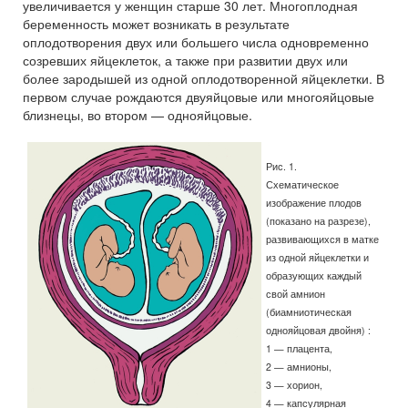
увеличивается у женщин старше 30 лет. Многоплодная
беременность может возникать в результате
оплодотворения двух или большего числа одновременно
созревших яйцеклеток, а также при развитии двух или
более зародышей из одной оплодотворенной яйцеклетки. В
первом случае рождаются двуяйцовые или многояйцовые
близнецы, во втором — однояйцовые.
Рис. 1.
Схематическое
изображение плодов
(показано на разрезе),
развивающихся в матке
из одной яйцеклетки и
образующих каждый
свой амнион
(биамниотическая
однояйцовая двойня) :
1 — плацента,
2 — амнионы,
3 — хорион,
4 — капсулярная