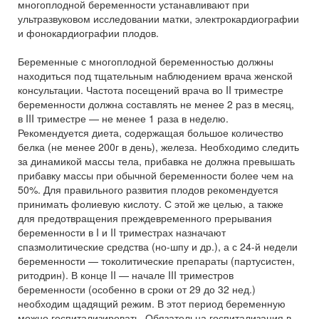
многоплодной беременности устанавливают при
ультразвуковом исследовании матки, электрокардиографии
и фонокардиографии плодов.
Беременные с многоплодной беременностью должны
находиться под тщательным наблюдением врача женской
консультации. Частота посещений врача во II триместре
беременности должна составлять не менее 2 раз в месяц,
в III триместре — не менее 1 раза в неделю.
Рекомендуется диета, содержащая большое количество
белка (не менее 200г в день), железа. Необходимо следить
за динамикой массы тела, прибавка не должна превышать
прибавку массы при обычной беременности более чем на
50%. Для правильного развития плодов рекомендуется
принимать фолиевую кислоту. С этой же целью, а также
для предотвращения преждевременного прерывания
беременности в I и II триместрах назначают
спазмолитические средства (но-шпу и др.), а с 24-й недели
беременности — токолитические препараты (партусистен,
ритодрин). В конце II — начале III триместров
беременности (особенно в сроки от 29 до 32 нед.)
необходим щадящий режим. В этот период беременную
можно госпитализировать. Обязательна госпитализация в