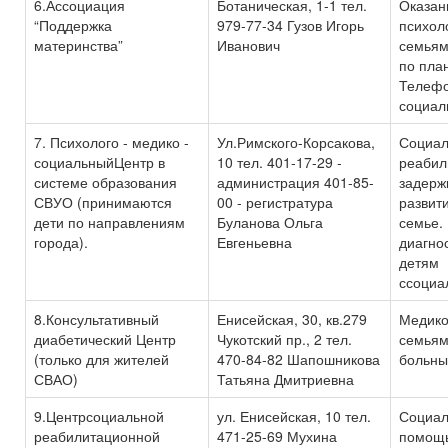
6.Ассоциация
Ботаническая, 1-1 тел.
Оказан
“Поддержка
979-77-34 Гузов Игорь
психол
материнства”
Иванович
семьям
по пла
Телефо
социал
7. Психолого - медико -
Ул.Римского-Корсакова,
Социал
социальныйЦентр в
10 тел. 401-17-29 -
реабил
системе образования
администрация 401-85-
задерж
СВУО (принимаются
00 - регистратура
развит
дети по направлениям
Буланова Ольга
семье.
города).
Евгеньевна
диагно
детям
ссоциа
8.Консультативный
Енисейская, 30, кв.279
Медико
диабетический Центр
Чукотский пр., 2 тел.
семьям
(только для жителей
470-84-82 Шапошникова
больны
СВАО)
Татьяна Дмитриевна
9.Центрсоциальной
ул. Енисейская, 10 тел.
Социал
реабилитационной
471-25-69 Мухина
помощь