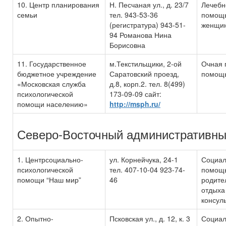
10. Центр планирования
Н. Песчаная ул., д. 23/7
Лечебн
семьи
тел. 943-53-36
помощь
(регистратура) 943-51-
женщи
94 Романова Нина
Борисовна
11. Государственное
м.Текстильщики, 2-ой
Очная 
бюджетное учреждение
Саратовский проезд,
помощь
«Московская служба
д.8, корп.2. тел. 8(499)
психологической
173-09-09 сайт:
помощи населению»
http://msph.ru/
Северо-Восточный административны
1. Центрсоциально-
ул. Корнейчука, 24-1
Социал
психологической
тел. 407-10-04 923-74-
помощь
помощи “Наш мир”
46
родите
отдыха 
консул
2. Опытно-
Псковская ул., д. 12, к. 3
Социал