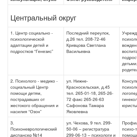
Центральный округ
1. Центр социально -
Последний переулок,
Учрежд
психологической
д.26 тел. 208-72-46
психол
адаптации детей и
Кривцова Светлана
вожден
подростков “Генезис”
Васильевна
воспит
подрос
детьми
родите
2. Психолого - медико -
ул. Нижне-
Консул
социальный Центр
Красносельская, д.45
психол
помощи детям,
тел. 265-01-18, 265-26-
логопе
пострадавших от
72 факс 265-26-63
гинеко
жестокого обращения и
Сафонова Тамара
юристы
насилия “Озон”
Яковлевна
3.
ул. Чехова, 9 тел. 299-
Профил
Психоневрологический
50-06 – регистратура
психо-
диспансер №14
299-06-13 – психологи и
помощ