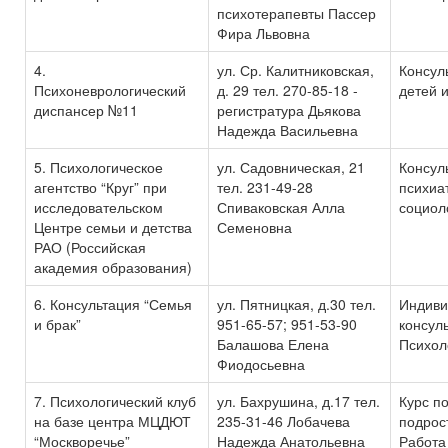
психотерапевты Пассер
Фира Львовна
4.
ул. Ср. Калитниковская,
Консул
Психоневрологический
д. 29 тел. 270-85-18 -
детей 
диспансер №11
регистратура Дьякова
Надежда Васильевна
5. Психологическое
ул. Садовническая, 21
Консул
агентство “Круг” при
тел. 231-49-28
психиат
исследовательском
Спиваковская Алла
социол
Центре семьи и детства
Семеновна
РАО (Российская
академия образования)
6. Консультация “Семья
ул. Пятницкая, д.30 тел.
Индиви
и брак”
951-65-57; 951-53-90
консул
Балашова Елена
Психол
Фиодосьевна
7. Психологический клуб
ул. Бахрушина, д.17 тел.
Курс п
на базе центра МЦДЮТ
235-31-46 Лобачева
подрос
“Москворечье”
Надежда Анатольевна
Работа