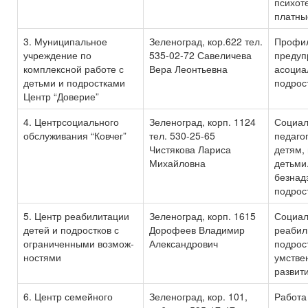
психот
платны
3. Муниципальное
Зеленоград, кор.622 тел.
Профил
учреждение по
535-02-72 Савеличева
предуп
комплексной работе с
Вера Леонтьевна
асоциа
детьми и подростками
подрос
Центр “Доверие”
4. Центрсоциального
Зеленоград, корп. 1124
Социал
обслуживания “Ковчег”
тел. 530-25-65
педаго
Чистякова Лариса
детям,
Михайловна
детьми
безнад
подрос
5. Центр реабилитации
Зеленоград, корп. 1615
Социал
детей и подростков с
Дорофеев Владимир
реабил
ограниченными возмож-
Александрович
подрос
ностями
умстве
развит
6. Центр семейного
Зеленоград, кор. 101,
Работа