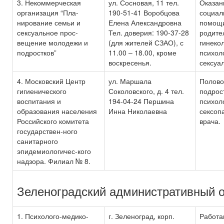
3. Некоммерческая
ул. Сосновая, 11 тел.
Оказан
организация “Пла-
190-51-41 Воробцова
социал
нирование семьи и
Елена Александровна
помощи
сексуальное прос-
Тел. доверия: 190-37-28
родите
вещение молодежи и
(для жителей СЗАО), с
гинекол
подростков”
11.00 – 18.00, кроме
психоло
воскресенья.
сексуа
4. Московский Центр
ул. Маршала
Полово
гигиенического
Соколовского, д. 4 тел.
подрос
воспитания и
194-04-24 Першина
психоло
образования населения
Инна Николаевна
сексоп
Российского комитета
врача.
государствен-ного
санитарного
эпидемиологичес-кого
надзора. Филиал № 8.
Зеленоградский административный о
1. Психолого-медико-
г. Зеленоград, корп.
Работа