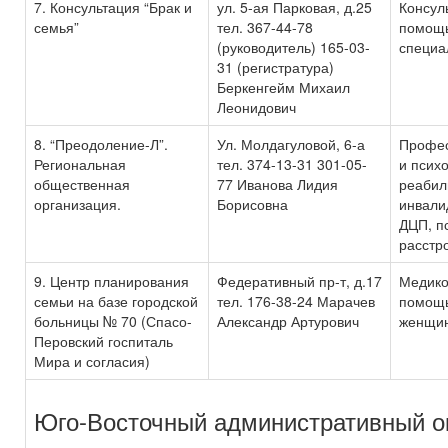
7. Консультация “Брак и
ул. 5-ая Парковая, д.25
Консул
семья”
тел. 367-44-78
помощь
(руководитель) 165-03-
специа
31 (регистратура)
Беркенгейм Михаил
Леонидович
8. “Преодоление-Л”.
Ул. Молдагуловой, 6-а
Профес
Региональная
тел. 374-13-31 301-05-
и псих
общественная
77 Иванова Лидия
реабил
организация.
Борисовна
инвали
ДЦП, п
расстро
9. Центр планирования
Федеративный пр-т, д.17
Медико
семьи на базе городской
тел. 176-38-24 Марачев
помощь
больницы № 70 (Спасо-
Александр Артурович
женщи
Перовский госпиталь
Мира и согласия)
Юго-Восточный административный о