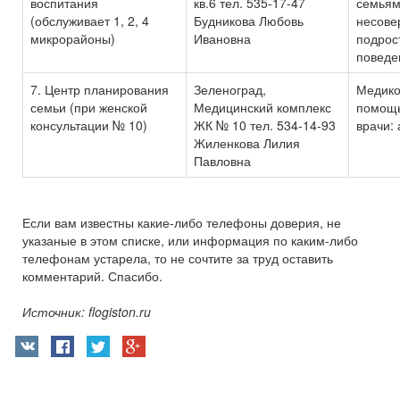
воспитания
кв.6 тел. 535-17-47
семья
(обслуживает 1, 2, 4
Будникова Любовь
несове
микрорайоны)
Ивановна
подрос
поведе
7. Центр планирования
Зеленоград,
Медико
семьи (при женской
Медицинский комплекс
помощь
консультации № 10)
ЖК № 10 тел. 534-14-93
врачи: 
Жиленкова Лилия
Павловна
Если вам известны какие-либо телефоны доверия, не
указаные в этом списке, или информация по каким-либо
телефонам устарела, то не сочтите за труд оставить
комментарий. Спасибо.
Источник: flogiston.ru