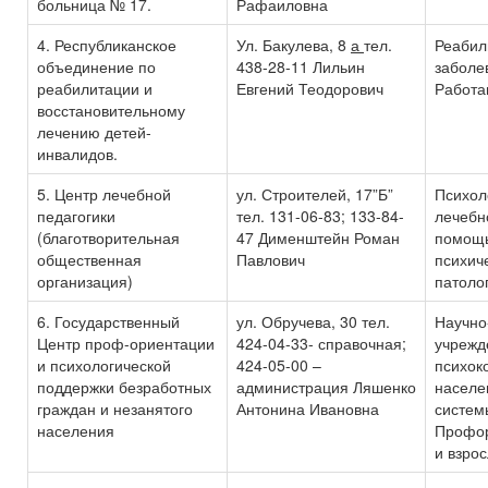
больница № 17.
Рафаиловна
4. Республиканское
Ул. Бакулева, 8
а
тел.
Реабил
объединение по
438-28-11 Лильин
заболе
реабилитации и
Евгений Теодорович
Работа
восстановительному
лечению детей-
инвалидов.
5. Центр лечебной
ул. Строителей, 17”Б”
Психол
педагогики
тел. 131-06-83; 133-84-
лечебн
(благотворительная
47 Дименштейн Роман
помощь
общественная
Павлович
психич
организация)
патоло
6. Государственный
ул. Обручева, 30 тел.
Научно
Центр проф-ориентации
424-04-33- справочная;
учрежд
и психологической
424-05-00 –
психок
поддержки безработных
администрация Ляшенко
населе
граждан и незанятого
Антонина Ивановна
систем
населения
Профор
и взро