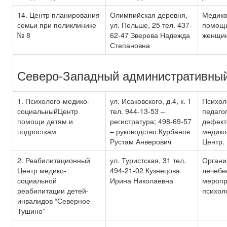
14. Центр планирования
Олимпийская деревня,
Медико
семьи при поликлинике
ул. Пельше, 25 тел. 437-
помощь
№ 8
62-47 Зверева Надежда
женщи
Степановна
Северо-Западный административный
1. Психолого-медико-
ул. Исаковского, д.4, к. 1
Психол
социальныйЦентр
тел. 944-13-53 –
педаго
помощи детям и
регистратура; 498-69-57
дефект
подросткам
– руководство Курбанов
медико
Рустам Анверович
Центр.
2. Реабилитационный
ул. Туристская, 31 тел.
Органи
Центр медико-
494-21-02 Кузнецова
лечебн
социальной
Ирина Николаевна
меропр
реабилитации детей-
психол
инвалидов “Северное
Тушино”