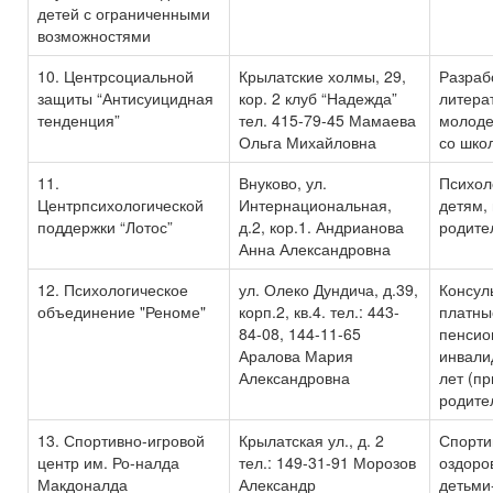
детей с ограниченными
возможностями
10. Центрсоциальной
Крылатские холмы, 29,
Разраб
защиты “Антисуицидная
кор. 2 клуб “Надежда”
литера
тенденция”
тел. 415-79-45 Мамаева
молоде
Ольга Михайловна
со шко
11.
Внуково, ул.
Психол
Центрпсихологической
Интернациональная,
детям,
поддержки “Лотос”
д.2, кор.1. Андрианова
родите
Анна Александровна
12. Психологическое
ул. Олеко Дундича, д.39,
Консул
объединение "Реноме"
корп.2, кв.4. тел.: 443-
платны
84-08, 144-11-65
пенсио
Аралова Мария
инвали
Александровна
лет (п
родите
13. Спортивно-игровой
Крылатская ул., д. 2
Спорти
центр им. Ро-налда
тел.: 149-31-91 Морозов
оздоро
Макдоналда
Александр
детьми