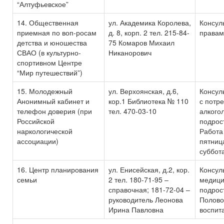
“Алтуфьевское”
14. Общественная
ул. Академика Королева,
Консул
приемная по воп-росам
д. 8, корп. 2 тел. 215-84-
правам
детства и юношества
75 Комаров Михаил
СВАО (в культурно-
Никанорович
спортивном Центре
“Мир путешествий”)
15. Молодежный
ул. Верхоянская, д.6,
Консул
Анонимный кабинет и
кор.1 Библиотека № 110
с потр
телефон доверия (при
тел. 470-03-10
алкого
Российской
подрос
наркологической
Работа
ассоциации)
пятница
суббота
16. Центр планирования
ул. Енисейская, д.2, кор.
Консул
семьи
2 тел. 180-71-95 –
медици
справочная; 181-72-04 –
подрос
руководитель Леонова
Полово
Ирина Павловна
воспит