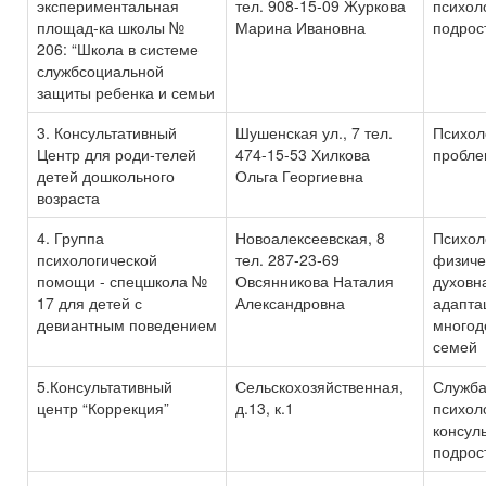
экспериментальная
тел. 908-15-09 Журкова
психол
площад-ка школы №
Марина Ивановна
подрос
206: “Школа в системе
службсоциальной
защиты ребенка и семьи
3. Консультативный
Шушенская ул., 7 тел.
Психол
Центр для роди-телей
474-15-53 Хилкова
пробле
детей дошкольного
Ольга Георгиевна
возраста
4. Группа
Новоалексеевская, 8
Психол
психологической
тел. 287-23-69
физиче
помощи - спецшкола №
Овсянникова Наталия
духовн
17 для детей с
Александровна
адапта
девиантным поведением
многод
семей
5.Консультативный
Сельскохозяйственная,
Служба
центр “Коррекция”
д.13, к.1
психол
консул
подрос