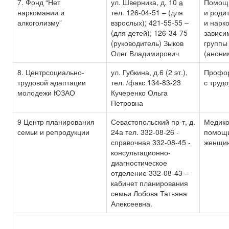
7. Фонд “Нет
ул. Шверника, д. 10
а
Помощь
наркомании и
тел. 126-04-51 – (для
и роди
алкоголизму”
взрослых); 421-55-55 –
и нарк
(для детей); 126-34-75
зависи
(руководитель) Зыков
группы
Олег Владимирович
(анони
8. Центрсоциально-
ул. Губкина, д.6 (2 эт.),
Профор
трудовой адаптации
тел. /факс 134-83-23
с труд
молодежи ЮЗАО
Кучеренко Ольга
Петровна
9 Центр планирования
Севастопольский пр-т, д.
Медико
семьи и репродукции
24а тел. 332-08-26 -
помощь
справочная 332-08-45 -
женщин
консультационно-
диагностическое
отделение 332-08-43 –
кабинет планирования
семьи Лобова Татьяна
Алексеевна.