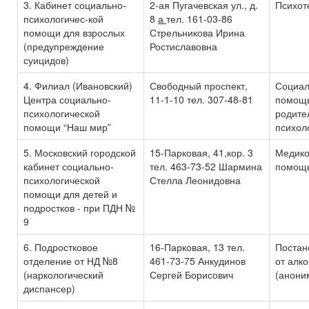
3. Кабинет социально-
2-ая Пугачевская ул., д.
Психот
психологичес-кой
8
а
тел. 161-03-86
помощи для взрослых
Стрельникова Ирина
(предупреждение
Ростиславовна
суицидов)
4. Филиал (Ивановский)
Свободный проспект,
Социал
Центра социально-
11-1-10 тел. 307-48-81
помощь
психологической
родите
помощи “Наш мир”
психол
5. Московский городской
15-Парковая, 41,кор. 3
Медико
кабинет социально-
тел. 463-73-52 Шармина
помощь
психологической
Стелла Леонидовна
помощи для детей и
подростков - при ПДН №
9
6. Подростковое
16-Парковая, 13 тел.
Постан
отделение от НД №8
461-73-75 Анкудинов
от алк
(наркологический
Сергей Борисович
(анони
диспансер)