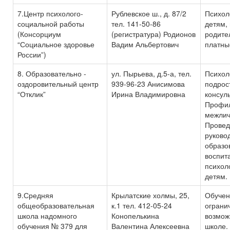
7.Центр психолого-
Рублевское ш., д. 87/2
Психол
социальной работы
тел. 141-50-86
детям,
(Консорциум
(регистратура) Родионов
родите
“Социальное здоровье
Вадим Альбертович
платны
России”)
8. Образовательно -
ул. Пырьева, д.5-а, тел.
Психол
оздоровительный центр
939-96-23 Анисимова
подрос
“Отклик”
Ирина Владимировна
консул
Профил
межлич
Провед
руково
образо
воспит
психол
детям.
9.Средняя
Крылатские холмы, 25,
Обучен
общеобразовательная
к.1 тел. 412-05-24
ограни
школа надомного
Конопелькина
возмож
обучения № 379 для
Валентина Алексеевна
школе.