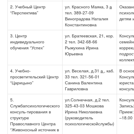
2. Учебный Центр
ул. Красного Маяка, 3
а
Оказан
“Перспектива”
тел. 389-27-09
психол
Виноградова Наталия
детям 
Константиновна
3. Центр
ул. Братеевская, 21, кор.
Консул
индивидуального
2 тел. 342-68-66
семейн
обучения “Успех”
Рыжухина Ирина
коррек
Юрьевна
подрост
коллект
4. Учебно-
ул. Веселая, д.31
а
, каб.
В осно
просветительский Центр
33 тел. 321-56-01
Консул
“Царицыно”
Санина Валентина
юриста
Гавриловна
консул
5.
ул.Солнечная, д.2 тел.
Консул
Службапсихологического
325-43-03 Мошкова
Запись:
консуль-тирования в
Ирина Николаевна
Прием: 
структуре
(руководитель
–18.00
Православного Центра
психологическойслужбы)
“Живоносный источник в