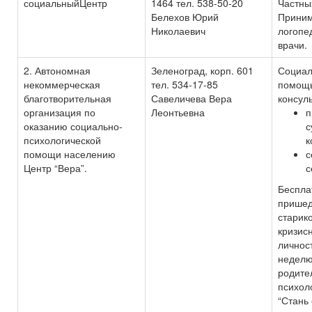
социальныйЦентр
1464 тел. 538-50-20
Частны
Белехов Юрий
Приним
Николаевич
логопе
врачи.
2. Автономная
Зеленоград, корп. 601
Социал
некоммерческая
тел. 534-17-85
помощь
благотворительная
Савеличева Вера
консул
организация по
Леонтьевна
п
оказанию социально-
с
психологической
к
помощи населению
с
Центр “Вера”.
с
Беспла
пришед
старико
кризис
личност
неделю
родите
психол
“Стань