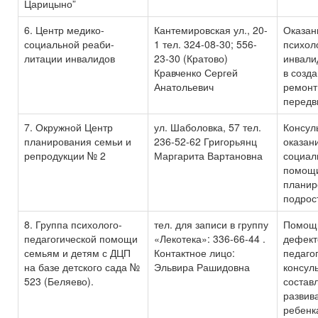
Царицыно”
6. Центр медико-
Кантемировская ул., 20-
Оказан
социальной реаби-
1 тел. 324-08-30; 556-
психол
литации инвалидов
23-30 (Кратово)
инвали
Кравченко Сергей
в созд
Анатольевич
ремонт
передв
7. Окружной Центр
ул. Шаболовка, 57 тел.
Консул
планирования семьи и
236-52-62 Григорьянц
оказан
репродукции № 2
Маргарита Вартановна
социал
помощи
планир
подрос
8. Группа психолого-
тел. для записи в группу
Помощь
педагогической помощи
«Лекотека»: 336-66-44 .
дефект
семьям и детям с ДЦП
Контактное лицо:
педаго
на базе детского сада №
Эльвира Рашидовна
консул
523 (Беляево).
состав
развив
ребенк