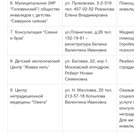
6. Муниципальное (МР
ул. Пулковская, 3-2-319
Помощь
“Головинский”) общество
тел. 457-02-52 Романова
инвали
инвалидов с детства
Елена Владимировна
“Северное сияние”
7. Консультация “Семья
ул.Планетная, д.26 тел.
Медико
и брак”
152-19-61 –
помощь
регистратура Белина
(пробл
Валентина Ивановна
психол
8. Детский экологический
ул. Беговая, 22, кор.1.
Реабил
Центр “Живая нить”
Московский ипподром.
страда
Роберт Ноэми
Семеновна
9. Центр
ул. Н. Масловка, 20 тел.
Оказыв
нетрадиционной
213-57-18 Копылова
социал
медицины "Омега"
Валентина Ивановна
услуги 
консул
нетрад
Для жит
инвали