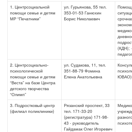
1. Центрсоциальной
ул. Гурьянова, 55 тел.
Помощь
помощи семье и детям
353-01-53 Ганюхин
ситуаци
МР “Печатники”
Борис Николаевич
срочна
эконом
медико
дневно
подрост
(КДН); 
педаго
2. Центрсоциально-
ул. Судакова, 11, тел.
Консул
психологической
351-88-79 Фомина
психол
помощи семье и детям
Елена Анатольевна
ЮВАО)
“Веста” на базе Центра
детского творчества
“Олимп”
3. Подростковый центр
Рязанский проспект, 33
Медико
(филиал поликлиники)
тел. 171-33-20
учрежд
(регистратура) 171-98-
разного
43 - руководитель
психот
Гайдамак Олег Игоревич