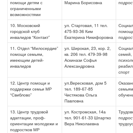
помощи детям с
Марина Борисовна
подрос
ограниченными
возможностями
10. Московский
ул. Стартовая, 11 тел.
Социал
городской клуб
475-93-36 Ким
помощь
инвалидов “Контакт”
Екатерина Никифоровна
подрос
11. Отдел “Милосердие”
ул. Широкая, 23, кор. 2,
Социал
помощи семьям,
кв. 206 тел. 479-39-98
семей,
имеющим детей-
Аскинази Софья
психол
инвалидов
Александровна
реабил
спорт
12. Центр помощи и
ул.Вересковая, дом 5
Оказан
поддержки семьи МР
тел. 189-67-85
семьям
“Свиблово”
Чистякова Ольга
обучен
Павловна
13. Центр трудовой
ул. Костромская, 14а
Трудов
адаптации, проф-
тел. 901-61-33 Шпартко
подрос
ориентации молодежи и
Вера Николаевна
трудоу
подростков МР