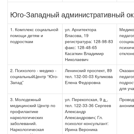
Юго-Западный административный ок
1. Комплекс социальной
ул. Архитектора
Медико
помощи детям и
Власова, 19
педаго
подросткам
регистратура: 128-98-83
ссоциа
факс: 128-48-65
психич
Касаткин Владимир
отклон
Николаевич
2. Психолого - медико -
Ленинский проспект, 89
Оказан
социальныйЦентр “Юго-
тел. 132-00-03 Куликова
педаго
Запад”
Елена Федоровна
подрост
для уч
3. Молодежный
ул. Перекопская, 9
а
,
Провод
медицинский Центр по
тел. 122-33-36 Сергеев
аноним
профилактике
Александр
наркологических
Александрович; Гл.
заболеваний.
психолог-консультант:
Наркологическая
Ирина Вероника