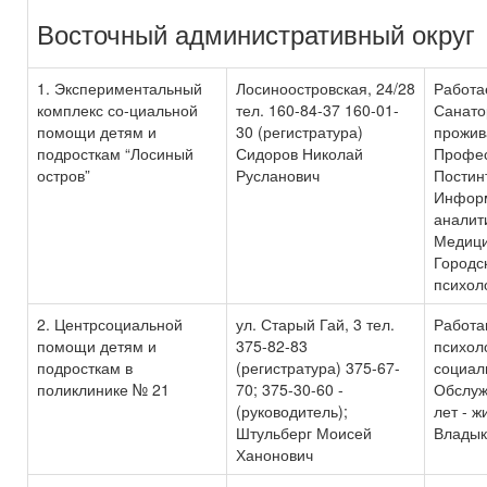
Восточный административный округ
1. Экспериментальный
Лосиноостровская, 24/28
Работа
комплекс со-циальной
тел. 160-84-37 160-01-
Санато
помощи детям и
30 (регистратура)
прожив
подросткам “Лосиный
Сидоров Николай
Профес
остров”
Русланович
Постин
Инфор
аналити
Медици
Городс
психол
2. Центрсоциальной
ул. Старый Гай, 3 тел.
Работа
помощи детям и
375-82-83
психол
подросткам в
(регистратура) 375-67-
социал
поликлинике № 21
70; 375-30-60 -
Обслуж
(руководитель);
лет - ж
Штульберг Моисей
Владык
Ханонович