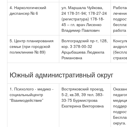
4. Наркологический
ул. Маршала Чуйкова,
Работа
диспансер № 6
24 178-31-94; 178-27-24
лечени
(регистратура) 178-18-
подрос
45 – гл. врач Лисенко
беспла
Владимир Павлович
работа
5. Центр планирования
Волгоградский пр-т, 128,
Консуль
семьи (при городской
кор. 3 378-00-32
андрол
поликлинике № 89)
Арцыбашева Людмила
(беспл
Романовна
страхо
Южный административный округ
1. Психолого - медико -
Востряковский проезд,
Оказан
социальныйцентр
5-2, кв.38, 39 тел. 383-
педаго
“Взаимодействие”
33-75 Бурмистрова
медици
Екатерина Викторовна
поддер
подрос
Беспла
округа.