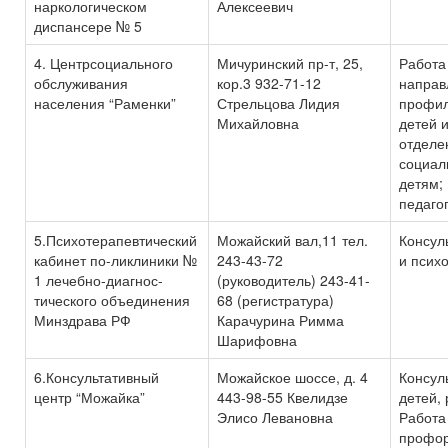
наркологическом
Алексеевич
диспансере № 5
4. Центрсоциального
Мичуринский пр-т, 25,
Работа
обслуживания
кор.3 932-71-12
направ
населения “Раменки”
Стрельцова Лидия
профил
Михайловна
детей и
отделе
социал
детям; 
педаго
5.Психотерапевтический
Можайский вал,11 тел.
Консул
кабинет по-ликлиники №
243-43-72
и псих
1 лечебно-диагнос-
(руководитель) 243-41-
тического объединения
68 (регистратура)
Минздрава РФ
Карачурина Римма
Шарифовна
6.Консультативный
Можайское шоссе, д. 4
Консул
центр “Можайка”
443-98-55 Квелидзе
детей, 
Элисо Левановна
Работа
профор