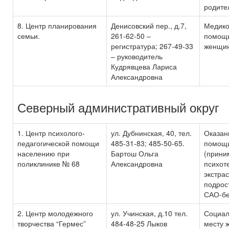
родите
8. Центр планирования
Денисовский пер., д.7,
Медико
семьи.
261-62-50 –
помощь
регистратура; 267-49-33
женщи
– руководитель
Кудрявцева Лариса
Александровна
Северный административный округ
1. Центр психолого-
ул. Дубнинская, 40, тел.
Оказан
педагогической помощи
485-31-83; 485-50-65.
помощи
населению при
Бартош Ольга
(прини
поликлинике № 68
Александровна
психот
экстра
подрос
САО-бе
2. Центр молодежного
ул. Учинская, д.10 тел.
Социал
творчества “Гермес”
484-48-25 Лыков
месту 