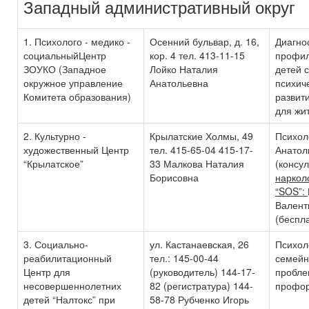
Западный административный округ
1. Психолого - медико -
Осенний бульвар, д. 16,
Диагнос
социальныйЦентр
кор. 4 тел. 413-11-15
профил
ЗОУКО (Западное
Лойко Наталия
детей 
окружное управление
Анатольевна
психич
Комитета образования)
развит
для жи
2. Культурно -
Крылатские Холмы, 49
Психол
художественный Центр
тел. 415-65-04 415-17-
Анатол
“Крылатское”
33 Малкова Наталия
(консу
Борисовна
наркол
“SOS”:
Валент
(беспла
3. Социально-
ул. Кастанаевская, 26
Психол
реабилитационный
тел.: 145-00-44
семейн
Центр для
(руководитель) 144-17-
пробле
несовершеннолетних
82 (регистратура) 144-
профор
детей “Налтокс” при
58-78 Рубченко Игорь