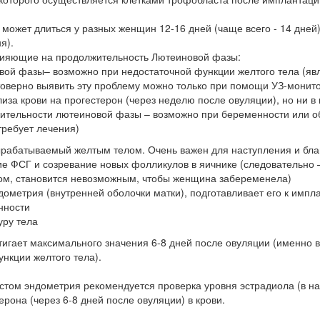
ожет длиться у разных женщин 12-16 дней (чаще всего - 14 дней),
я).
ияющие на продолжительность Лютеиновой фазы:
вой фазы– возможно при недостаточной функции желтого тела (яв
стоверно выявить эту проблему можно только при помощи УЗ-монит
лиза крови на прогестерон (через неделю после овуляции), но ни 
тельности лютеиновой фазы – возможно при беременности или обра
требует лечения)
ырабатываемый желтым телом. Очень важен для наступления и благ
е ФСГ и созревание новых фолликулов в яичнике (следовательно –
зом, становится невозможным, чтобы женщина забеременела)
дометрия (внутренней оболочки матки), подготавливает его к имп
нности
ру тела
тигает максимального значения 6-8 дней после овуляции (именно в
нкции желтого тела).
стом эндометрия рекомендуется проверка уровня эстрадиола (в на
ерона (через 6-8 дней после овуляции) в крови.