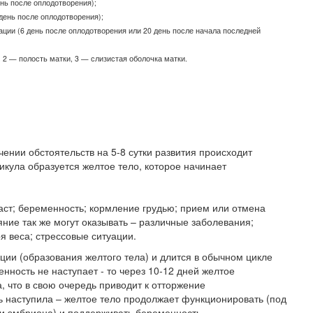
нь после оплодотворения);
день после оплодотворения);
ции (6 день после оплодотворения или 20 день после начала последней
 2 — полость матки, 3 — слизистая оболочка матки.
ении обстоятельств на 5-8 сутки развития происходит
кула образуется желтое тело, которое начинает
аст; беременность; кормление грудью; прием или отмена
ие так же могут оказывать – различные заболевания;
 веса; стрессовые ситуации.
ции (образования желтого тела) и длится в обычном цикле
нность не наступает - то через 10-12 дней желтое
, что в свою очередь приводит к отторжение
 наступила – желтое тело продолжает функционировать (под
ии эмбриона) и поддерживать беременность.