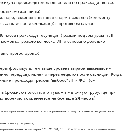
ликула происходит медленнее или не происходит вовсе.
 организме женщины:
и, передвижения и питания сперматозоидов (к моменту
 эластичная и скользкая); в противном случае –
48 часов происходит овуляция ( резкий подъем уровня ЛГ
 момента "резкого всплеска" ЛГ и основано действие
ствию прогестерона<
змеры фолликула, тем выше уровень вырабатываемых им
венно перед овуляцией и через неделю после овуляции. Когда
низме происходит резкий "выброс" ЛГ и ФСГ (см.
 в брюшную полость, а оттуда – в маточную трубу, где при
одотворению
сохраняется не больше 24 часов
).
кое изображение основных этапов развития оплодотворенной яйцеклетки и
омент оплодотворения;
отворенная яйцеклетка через 12—24, 30, 40—50 и 60 ч после оплодотворения;