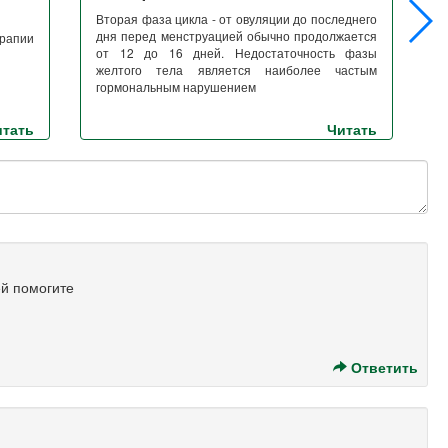
Вторая фаза цикла - от овуляции до последнего
Д
дня перед менструацией обычно продолжается
х
ерапии
от 12 до 16 дней. Недостаточность фазы
в
желтого тела является наиболее частым
гормональным нарушением
итать
Читать
ей помогите
Ответить