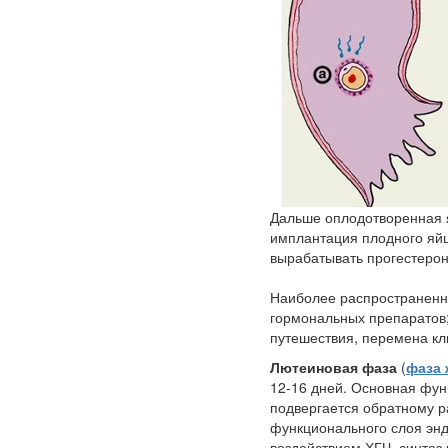
Дальше оплодотворенная яй
имплантация плодного яйц
вырабатывать прогестерон
Наиболее распространенны
гормональных препаратов;
путешествия, перемена кл
Лютеиновая фаза
(
фаза 
12-16 дней. Основная функ
подвергается обратному ра
функционального слоя энд
воздействием ХГЧ, синтез