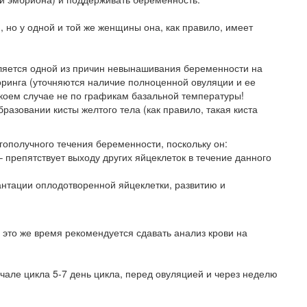
 но у одной и той же женщины она, как правило, имеет
ляется одной из причин невынашивания беременности на
оринга (уточняются наличие полноценной овуляции и ее
в коем случае не по графикам базальной температуры!
зовании кисты желтого тела (как правило, такая киста
ополучного течения беременности, поскольку он:
 препятствует выходу других яйцеклеток в течение данного
лантации оплодотворенной яйцеклетки, развитию и
 это же время рекомендуется сдавать анализ крови на
чале цикла 5-7 день цикла, перед овуляцией и через неделю