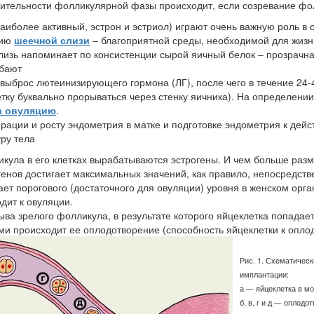
ительности фолликулярной фазы происходит, если созревание фол
аиболее активный, эстрон и эстриол) играют очень важную роль в
цию
шеечной слизи
– благоприятной среды, необходимой для жизн
изь напоминает по консистенции сырой яичный белок – прозрачная,
ибают
выброс лютеинизирующего гормона (ЛГ), после чего в течение 24-
етку буквально прорываться через стенку яичника). На определении
а овуляцию
.
рации и росту эндометрия в матке и подготовке эндометрия к дей
ру тела
кула в его клетках вырабатываются эстрогены. И чем больше ра
огенов достигает максимальных значений, как правило, непосредст
ает порогового (достаточного для овуляции) уровня в женском орга
дит к овуляции.
ва зрелого фолликула, в результате которого яйцеклетка попадает
ми происходит ее оплодотворение (способность яйцеклетки к опл
Рис. 1. Схематичес
имплантации:
а — яйцеклетка в м
б, в, г и д — оплод