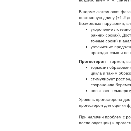
В норме лютеиновая фаза м
постоянную длину (±1-2 дн
Возможные нарушения, вл
укорочение лютеино
ранних сроках). До
точные сроки) и ана
увеличение продолжи
проходит сама и не 
Прогестерон
– гормон, в
тормозит образовани
цикла и таким обра
стимулирует рост эн
сохранению береме
повышают температу
Уровень прогестерона дос
прогестерон для оценки фу
При наличии проблем с ро
после овуляции) и прогест