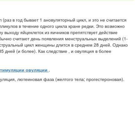
раз в год бывает 1 ановуляторный цикл, и это не считается
ликулов в течение одного цикла кране редки. Это возможно
 выходу яйцеклеток из яичников препятствует действие
обычно считают день появления менструальных выделений (1-
струальный цикл женщины длится в среднем 28 дней. Однако
5 дней (и более). Как следствие , и овуляция в более
стимуляции овуляции
.
ляция, лютеиновая фаза (желтого тела; прогестероновая).