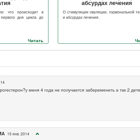
атия
абсурдах лечения
ле: что происходит в
О стимуляции овуляции, гормональной т
первого дня цикла до
и абсурдах лечения.
Читать
Ч
014
рогестерон?у меня 4 года не получается забеременеть а так 2 дет
MA
15 янв. 2014