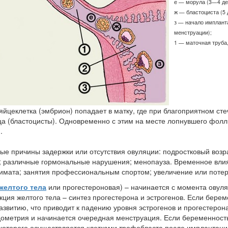
е — морула (3—4 де
ж — бластоциста (5 
з — начало импланта
менструации);
1 — маточная труба,
цеклетка (эмбрион) попадает в матку, где при благоприятном стеч
а (бластоцисты). Одновременно с этим на месте лопнувшего фолли
.
е причины задержки или отсутствия овуляции: подростковый возр
 различные гормональные нарушения; менопауза. Временное влиян
имата; занятия профессиональным спортом; увеличение или потеря
желтого тела
или прогестероновая) – начинается с момента овуля
ция желтого тела – синтез прогестерона и эстрогенов. Если береме
звитию, что приводит к падению уровня эстрогенов и прогестерона
ометрия и начинается очередная менструация. Если беременность
 которого осуществляется клетками трофобласта после имплантац