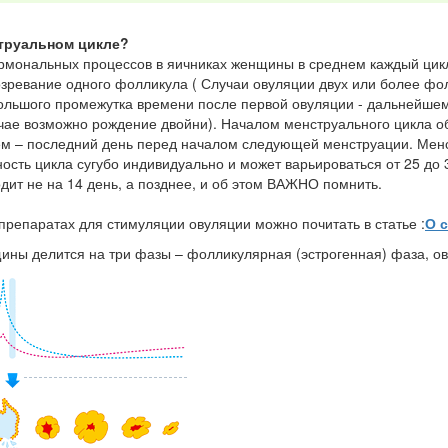
струальном цикле?
рмональных процессов в яичниках женщины в среднем каждый цикл (
озревание одного фолликула ( Случаи овуляции двух или более фол
ольшого промежутка времени после первой овуляции - дальнейшему
учае возможно рождение двойни). Началом менструального цикла 
ием – последний день перед началом следующей менструации. Мен
ость цикла сугубо индивидуально и может варьироваться от 25 до 3
дит не на 14 день, а позднее, и об этом ВАЖНО помнить.
препаратах для стимуляции овуляции можно почитать в статье :
О 
ны делится на три фазы – фолликулярная (эстрогенная) фаза, ову