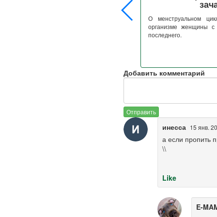
зач
по медицинским показаниям считается, что
 всего рожать в возрасте между 20 и 24
О менструальном цик
и, многие женщины чувствуют, что в этом
организме женщины с 
те они не готовы стать мамой.
последнего.
Читать
Добавить комментарий
Отправить
инесса
15 янв. 2
а если пропить п
\\
Like
E-MA