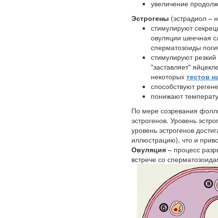
увеличение продолж
Эстрогены
(эстрадиол – н
стимулируют секре
овуляции шеечная сл
сперматозоиды пог
стимулируют резкий 
"заставляет" яйцекл
некоторых
тестов н
способствуют регене
понижают температу
По мере созревания фолли
эстрогенов. Уровень эстр
уровень эстрогенов достиг
иллюстрацию), что и приво
Овуляция
– процесс разры
встрече со сперматозоида